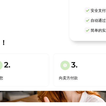
check
安全支付
check
自动通过
check
简单的实
 ！
2.
3.
paid
您
向卖方付款