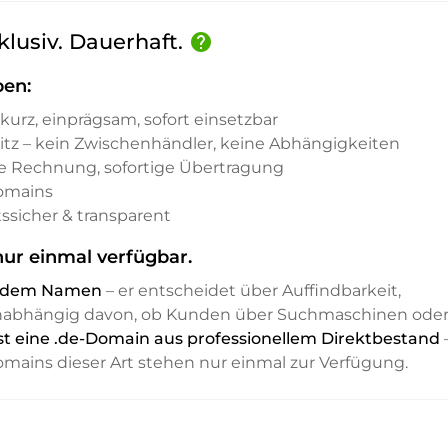
klusiv. Dauerhaft.
help
ben:
kurz, einprägsam, sofort einsetzbar
sitz – kein Zwischenhändler, keine Abhängigkeiten
e Rechnung, sofortige Übertragung
Domains
ssicher & transparent
nur einmal verfügbar.
it dem Namen
– er entscheidet über Auffindbarkeit,
unabhängig davon, ob Kunden über Suchmaschinen ode
ist eine .de-Domain aus professionellem Direktbestand
Domains dieser Art stehen nur einmal zur Verfügung.